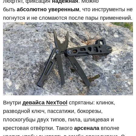
люфтят, фиксация
надёжная
. Можно
быть
абсолютно уверенным
, что инструменты не
погнутся и не сломаются после пары применений.
Внутри
девайса NexTool
спрятаны: клинок,
разводной ключ, пассатижи, бокорезы,
плоскогубцы двух типов, пила, шлицевая и
крестовая отвёртки. Такого
арсенала
вполне