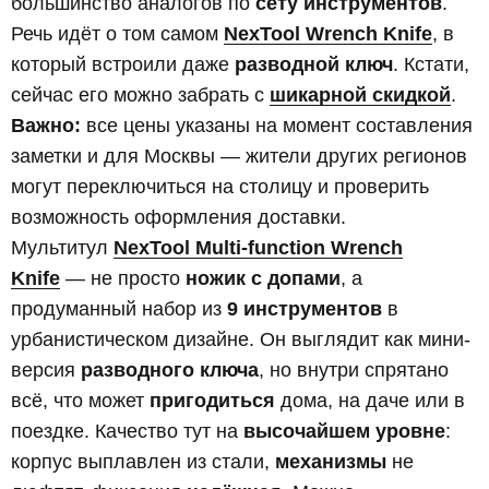
большинство аналогов по
сету инструментов
.
Речь идёт о том самом
NexTool Wrench Knife
, в
который встроили даже
разводной ключ
. Кстати,
сейчас его можно забрать с
шикарной скидкой
.
Важно:
все цены указаны на момент составления
заметки и для Москвы — жители других регионов
могут переключиться на столицу и проверить
возможность оформления доставки.
Мультитул
NexTool Multi-function Wrench
Knife
— не просто
ножик с допами
, а
продуманный набор из
9 инструментов
в
урбанистическом дизайне. Он выглядит как мини-
версия
разводного ключа
, но внутри спрятано
всё, что может
пригодиться
дома, на даче или в
поездке. Качество тут на
высочайшем уровне
:
корпус выплавлен из стали,
механизмы
не