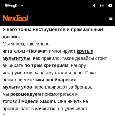
English
У него тонна инструментов и премиальный
дизайн.
Мы знаем, как сильно
читателям
«Палача»
импонируют
крутые
мультитулы
. Как правило, такие девайсы стоит
выбирать
по трём критериям
: набору
инструментов, качеству стали и цене. Пока
ценители
эстетики швейцарских
мультитулов
переплачивают за бренды,
мы
рекомендуем
присмотреться к
топовой
модели Xiaomi
. Она ничуть не
проигрывает в
качестве
, но уделывает